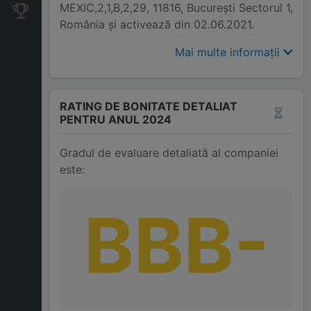
MEXIC,2,1,B,2,29, 11816, Bucureşti Sectorul 1,
Companii concurente
România și activează din 02.06.2021.
Mai multe informații
RATING DE BONITATE DETALIAT
PENTRU ANUL 2024
Gradul de evaluare detaliată al companiei
este:
BBB-