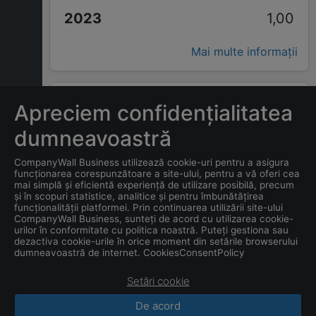
1,00
Mai multe informații
ÎNTREBĂRI FRECVENTE
Apreciem confidențialitatea
dumneavoastră
Care este adresa companiei
CompanyWall Business utilizează cookie-uri pentru a asigura
SIERRA SAILING S.R.L.
?
funcționarea corespunzătoare a site-ului, pentru a vă oferi cea
mai simplă și eficientă experiență de utilizare posibilă, precum
și în scopuri statistice, analitice și pentru îmbunătățirea
Care este data înființării
funcționalității platformei. Prin continuarea utilizării site-ului
companiei
SIERRA SAILING
CompanyWall Business, sunteți de acord cu utilizarea cookie-
urilor în conformitate cu politica noastră. Puteți gestiona sau
S.R.L.
?
dezactiva cookie-urile în orice moment din setările browserului
dumneavoastră de internet. CookiesConsentPolicy
Setări cookie
De acord
CompanyWall Business © 2026
|
Contacte
|
Termeni
de utilizare
|
Confidențialitate