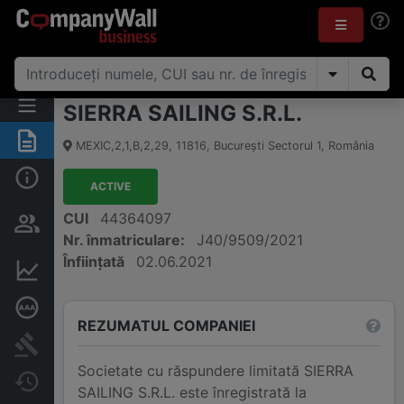
SIERRA SAILING S.R.L.
Rezumat
MEXIC,2,1,B,2,29
,
11816
,
Bucureşti Sectorul 1
,
România
Informații de bază
ACTIVE
Persoane și structură de
CUI
44364097
proprietate
Nr. înmatriculare:
J40/9509/2021
Înființată
02.06.2021
Informații financiare
Rating de credit aprofundat
REZUMATUL COMPANIEI
Publicații în instanță
Societate cu răspundere limitată SIERRA
Modificări
SAILING S.R.L. este înregistrată la