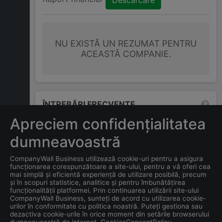
Descărcare
NU EXISTĂ UN REZUMAT PENTRU
ACEASTĂ COMPANIE.
ÎNTREBĂRI FRECVENTE
Apreciem confidențialitatea
Care este adresa companiei
dumneavoastră
SAFA FOOD TRADING
CompanyWall Business utilizează cookie-uri pentru a asigura
S.R.L.
?
funcționarea corespunzătoare a site-ului, pentru a vă oferi cea
mai simplă și eficientă experiență de utilizare posibilă, precum
și în scopuri statistice, analitice și pentru îmbunătățirea
Care este data înființării
funcționalității platformei. Prin continuarea utilizării site-ului
companiei
SAFA FOOD
CompanyWall Business, sunteți de acord cu utilizarea cookie-
urilor în conformitate cu politica noastră. Puteți gestiona sau
TRADING S.R.L.
?
dezactiva cookie-urile în orice moment din setările browserului