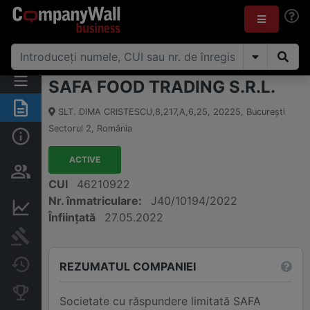
SAFA FOOD TRADING S.R.L.
Rezumat
SLT. DIMA CRISTESCU,8,217,A,6,25
,
20225
,
Bucureşti
Sectorul 2
,
România
Informații de bază
ACTIVE
Persoane și structură de
proprietate
CUI
46210922
Nr. înmatriculare:
J40/10194/2022
Informații financiare
Înființată
27.05.2022
Publicații în instanță
Modificări
REZUMATUL COMPANIEI
Companii concurente
Societate cu răspundere limitată SAFA