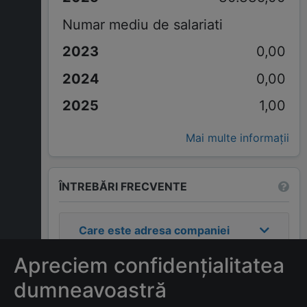
Numar mediu de salariati
0,00
0,00
1,00
Mai multe informații
ÎNTREBĂRI FRECVENTE
Care este adresa companiei
ROMTRANSIVA S.R.L.
?
Apreciem confidențialitatea
Care este contactul
dumneavoastră
companiei
ROMTRANSIVA