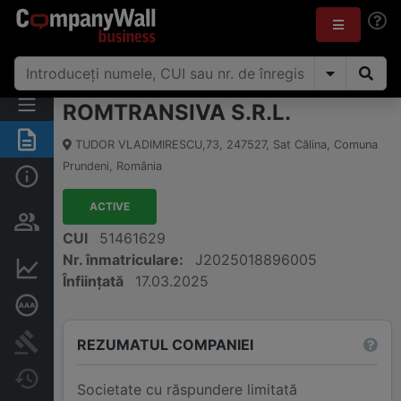
ROMTRANSIVA S.R.L.
Rezumat
TUDOR VLADIMIRESCU,73
,
247527
,
Sat Călina, Comuna
Prundeni
,
România
Informații de bază
ACTIVE
Persoane și structură de
proprietate
CUI
51461629
Nr. înmatriculare:
J2025018896005
Informații financiare
Înființată
17.03.2025
Rating de credit aprofundat
Publicații în instanță
REZUMATUL COMPANIEI
Modificări
Societate cu răspundere limitată