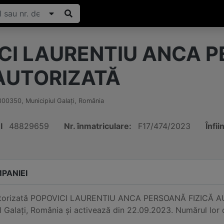
CI LAURENTIU ANCA 
 AUTORIZATĂ
800350
,
Municipiul Galaţi
,
România
I
48829659
Nr. înmatriculare:
F17/474/2023
Înfii
PANIEI
utorizată POPOVICI LAURENTIU ANCA PERSOANĂ FIZICĂ AUTOR
 Galaţi, România și activează din 22.09.2023. Numărul lor