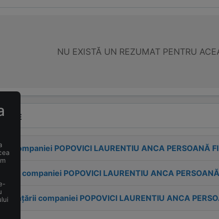
NU EXISTĂ UN REZUMAT PENTRU ACE
a
VENTE
a
esa companiei
POPOVICI LAURENTIU ANCA PERSOANĂ F
 cea
um
tactul companiei
POPOVICI LAURENTIU ANCA PERSOANĂ
e-
u
 înființării companiei
POPOVICI LAURENTIU ANCA PERSO
lui