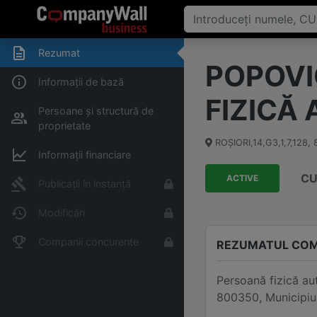
Rezumat
POPOVI
Informații de bază
FIZICĂ
Persoane și structură de
proprietate
ROŞIORI,14,G3,1,7,128
,
Informații financiare
CU
ACTIVE
Publicații în instanță
Modificări
Companii concurente
REZUMATUL COM
Persoană fizică a
800350, Municipiul