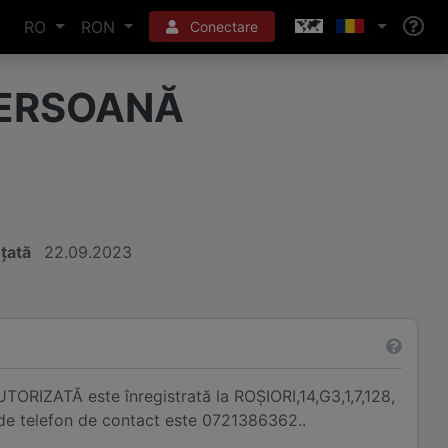
RO
RON
Conectare
PERSOANĂ
nțată
22.09.2023
IZATĂ este înregistrată la ROŞIORI,14,G3,1,7,128,
 de telefon de contact este 0721386362..