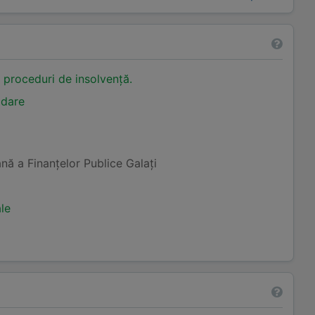
n proceduri de insolvență.
idare
nă a Finanţelor Publice Galaţi
ale