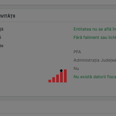
VITĂȚII
ță
Entitatea nu se află î
i
Fără faliment sau lich
te
PFA
Administraţia Judeţea
Nu
Nu există datorii fisc