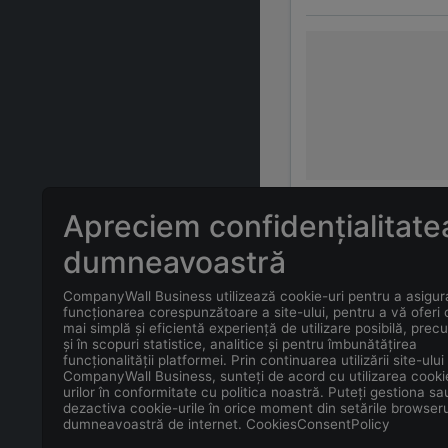
Apreciem confidențialitate
ÎNTREBĂRI FREC
dumneavoastră
CompanyWall Business utilizează cookie-uri pentru a asigur
Care este adr
funcționarea corespunzătoare a site-ului, pentru a vă oferi
mai simplă și eficientă experiență de utilizare posibilă, prec
și în scopuri statistice, analitice și pentru îmbunătățirea
Care este con
funcționalității platformei. Prin continuarea utilizării site-ului
CompanyWall Business, sunteți de acord cu utilizarea cooki
urilor în conformitate cu politica noastră. Puteți gestiona sa
Care este data
dezactiva cookie-urile în orice moment din setările browseru
dumneavoastră de internet. CookiesConsentPolicy