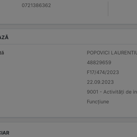
0721386362
AZĂ
tă
POPOVICI LAURENTI
48829659
F17/474/2023
22.09.2023
9001 - Activități de i
Funcțiune
CIAR