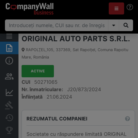
ORIGINAL AUTO PARTS S.R.L.
Rezumat
RAPOLŢEL,105
,
337369
,
Sat Rapolţel, Comuna Rapoltu
Mare
,
România
Informații de bază
ACTIVE
Persoane și structură de
proprietate
CUI
50271065
Nr. înmatriculare:
J20/873/2024
Informații financiare
Înființată
21.06.2024
Publicații în instanță
Modificări
REZUMATUL COMPANIEI
Companii concurente
Societate cu răspundere limitată ORIGINAL