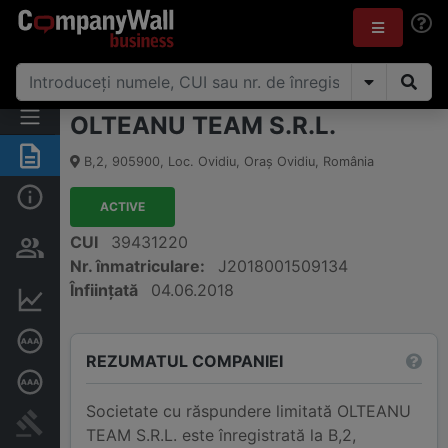
OLTEANU TEAM S.R.L.
Rezumat
B,2
,
905900
,
Loc. Ovidiu, Oraş Ovidiu
,
România
Informații de bază
ACTIVE
Persoane și structură de
CUI
39431220
proprietate
Nr. înmatriculare:
J2018001509134
Înființată
04.06.2018
Informații financiare
Rating de credit
REZUMATUL COMPANIEI
Rating de credit aprofundat
Societate cu răspundere limitată OLTEANU
Publicații în instanță
TEAM S.R.L. este înregistrată la B,2,