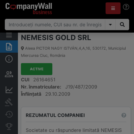
NEMESIS GOLD SRL
Rezumat
Aleea PICTOR NAGY ISTVÁN,4,A,16
,
530172
,
Municipiul
Miercurea Ciuc
,
România
Informații de bază
ACTIVE
Persoane și structură de
proprietate
CUI
26164651
Nr. înmatriculare:
J19/487/2009
Informații financiare
Înființată
29.10.2009
Publicații în instanță
Modificări
REZUMATUL COMPANIEI
Companii concurente
Societate cu răspundere limitată NEMESIS