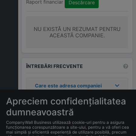
Raport financiar
Descărcare
NU EXISTĂ UN REZUMAT PENTRU
ACEASTĂ COMPANIE.
ÎNTREBĂRI FRECVENTE
Care este adresa companiei
NEMESIS GOLD SRL
?
Apreciem confidențialitatea
Care este contactul
dumneavoastră
companiei
NEMESIS GOLD
CompanyWall Business utilizează cookie-uri pentru a asigura
SRL
?
funcționarea corespunzătoare a site-ului, pentru a vă oferi cea
mai simplă și eficientă experiență de utilizare posibilă, precum