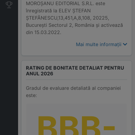
MOROŞANU EDITORIAL S.R.L. este
Companii concurente
înregistrată la ELEV ŞTEFAN
ŞTEFĂNESCU,13,451,A,8,108, 20225,
Bucureşti Sectorul 2, România și activează
din 15.03.2022.
Mai multe informații
RATING DE BONITATE DETALIAT PENTRU
ANUL 2026
Gradul de evaluare detaliată al companiei
este:
BBB-