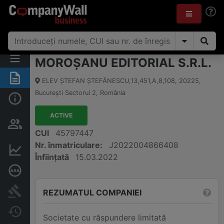
MOROŞANU EDITORIAL S.R.L.
Rezumat
ELEV ŞTEFAN ŞTEFĂNESCU,13,451,A,8,108
,
20225
,
Bucureşti Sectorul 2
,
România
Informații de bază
ACTIVE
Persoane și structură de
proprietate
CUI
45797447
Nr. înmatriculare:
J2022004866408
Informații financiare
Înființată
15.03.2022
Rating de credit aprofundat
Publicații în instanță
REZUMATUL COMPANIEI
Modificări
Societate cu răspundere limitată