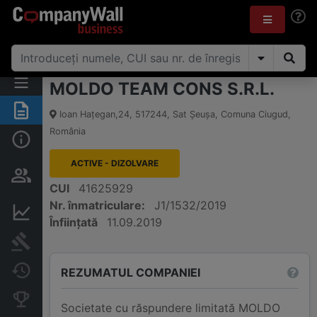
MOLDO TEAM CONS S.R.L.
Rezumat
Ioan Haţegan,24
,
517244
,
Sat Şeuşa, Comuna Ciugud
,
România
Informații de bază
ACTIVE - DIZOLVARE
Persoane și structură de
proprietate
CUI
41625929
Nr. înmatriculare:
J1/1532/2019
Informații financiare
Înființată
11.09.2019
Publicații în instanță
Modificări
REZUMATUL COMPANIEI
Companii concurente
Societate cu răspundere limitată MOLDO