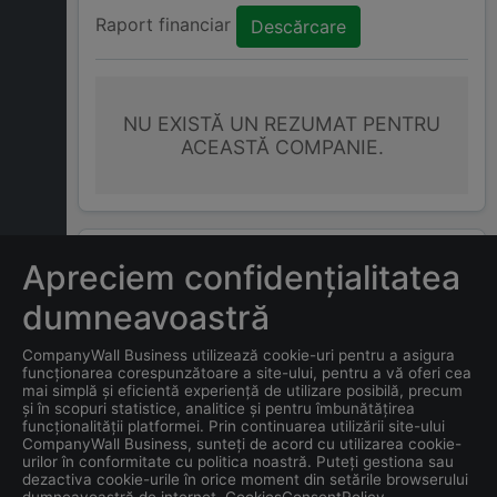
Raport financiar
Descărcare
NU EXISTĂ UN REZUMAT PENTRU
ACEASTĂ COMPANIE.
ÎNTREBĂRI FRECVENTE
Apreciem confidențialitatea
dumneavoastră
Care este adresa companiei
CompanyWall Business utilizează cookie-uri pentru a asigura
MOLDO TEAM CONS S.R.L.
?
funcționarea corespunzătoare a site-ului, pentru a vă oferi cea
mai simplă și eficientă experiență de utilizare posibilă, precum
și în scopuri statistice, analitice și pentru îmbunătățirea
Care este data înființării
funcționalității platformei. Prin continuarea utilizării site-ului
companiei
MOLDO TEAM
CompanyWall Business, sunteți de acord cu utilizarea cookie-
urilor în conformitate cu politica noastră. Puteți gestiona sau
CONS S.R.L.
?
dezactiva cookie-urile în orice moment din setările browserului