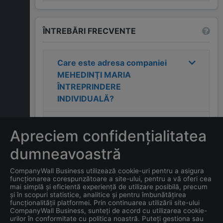
ÎNTREBĂRI FRECVENTE
Care este adresa companiei
MEHEDINŢI MARIA
ÎNTREPRINDERE
INDIVIDUALĂ
?
Care este contactul
Apreciem confidențialitatea
companiei
MEHEDINŢI
MARIA ÎNTREPRINDERE
dumneavoastră
INDIVIDUALĂ
?
CompanyWall Business utilizează cookie-uri pentru a asigura
funcționarea corespunzătoare a site-ului, pentru a vă oferi cea
Care este data înființării
mai simplă și eficientă experiență de utilizare posibilă, precum
și în scopuri statistice, analitice și pentru îmbunătățirea
companiei
MEHEDINŢI
funcționalității platformei. Prin continuarea utilizării site-ului
MARIA ÎNTREPRINDERE
CompanyWall Business, sunteți de acord cu utilizarea cookie-
urilor în conformitate cu politica noastră. Puteți gestiona sau
INDIVIDUALĂ
?