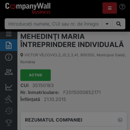
MEHEDINŢI MARIA
ÎNTREPRINDERE INDIVIDUALĂ
Rezumat
VICTOR VÎLCOVICI,2,J5,2,3,41
,
800350
,
Municipiul Galaţi
,
Informații de bază
România
Persoane și structură de
proprietate
ACTIVE
CUI
35150183
Informații financiare
Nr. înmatriculare:
F2015000852171
Publicații în instanță
Înființată
21.10.2015
Modificări
REZUMATUL COMPANIEI
Companii concurente