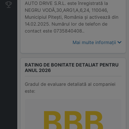
AUTO DRIVE S.R.L. este înregistrată la
Companii concurente
NEGRU VODĂ,30,ARG1,A,6,24, 110046,
Municipiul Piteşti, România și activează din
14.02.2025. Numărul lor de telefon de
contact este 0735840408..
Mai multe informații
RATING DE BONITATE DETALIAT PENTRU
ANUL 2026
Gradul de evaluare detaliată al companiei
este:
BBB