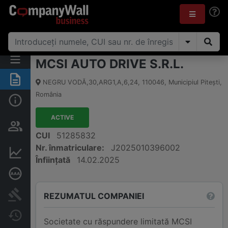
MCSI AUTO DRIVE S.R.L.
Rezumat
NEGRU VODĂ,30,ARG1,A,6,24
,
110046
,
Municipiul Piteşti
,
România
Informații de bază
ACTIVE
Persoane și structură de
proprietate
CUI
51285832
Nr. înmatriculare:
J2025010396002
Informații financiare
Înființată
14.02.2025
Rating de credit aprofundat
Publicații în instanță
REZUMATUL COMPANIEI
Modificări
Societate cu răspundere limitată MCSI