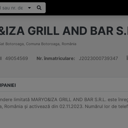
ZA GRILL AND BAR S.
Sat Botoroaga, Comuna Botoroaga
,
România
I
49054569
Nr. înmatriculare:
J2023000739347
PANIEI
ndere limitată MARYO&IZA GRILL AND BAR S.R.L. este înregi
 România și activează din 02.11.2023. Numărul lor de tele