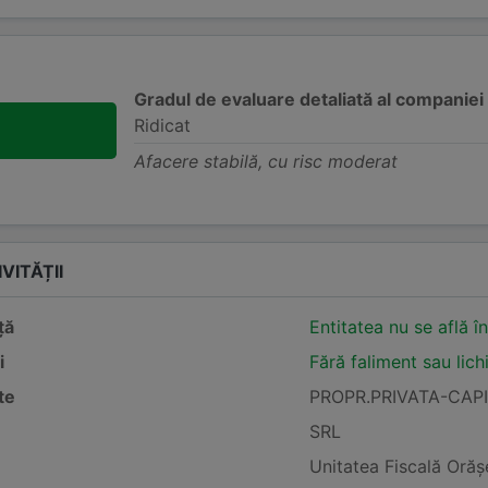
Gradul de evaluare detaliată al companiei
Ridicat
Afacere stabilă, cu risc moderat
VITĂȚII
ță
Entitatea nu se află î
i
Fără faliment sau lich
te
PROPR.PRIVATA-CAP
SRL
Unitatea Fiscală Oră