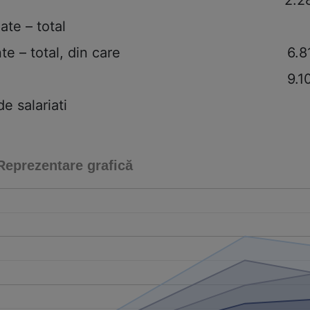
ate – total
te – total, din care
6.8
9.1
 salariati
Reprezentare grafică