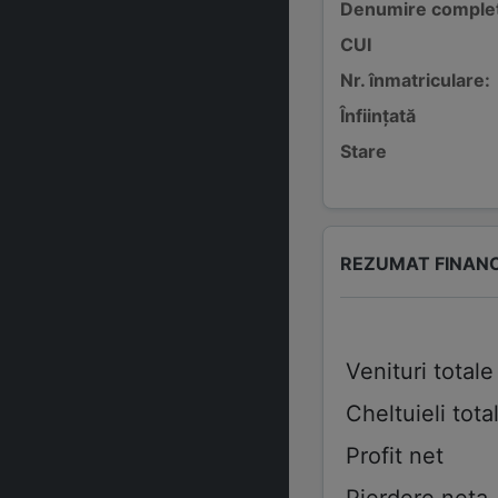
Denumire comple
CUI
Nr. înmatriculare:
Înființată
Stare
REZUMAT FINAN
Venituri totale
Cheltuieli tota
Profit net
Pierdere neta