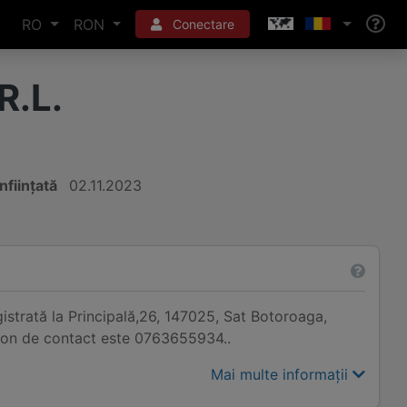
RO
RON
Conectare
R.L.
Înființată
02.11.2023
strată la Principală,26, 147025, Sat Botoroaga,
fon de contact este 0763655934..
Mai multe informații