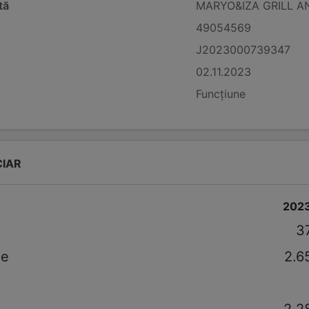
tă
MARYO&IZA GRILL AN
49054569
J2023000739347
02.11.2023
Funcțiune
CIAR
202
3
le
2.6
2.2