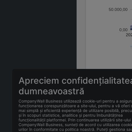
50.000,00
0,00
20
Apreciem confidențialitate
ÎNTREBĂRI FREC
dumneavoastră
CompanyWall Business utilizează cookie-uri pentru a asigur
Care este adr
funcționarea corespunzătoare a site-ului, pentru a vă oferi
mai simplă și eficientă experiență de utilizare posibilă, prec
și în scopuri statistice, analitice și pentru îmbunătățirea
Care este con
funcționalității platformei. Prin continuarea utilizării site-ului
CompanyWall Business, sunteți de acord cu utilizarea cooki
urilor în conformitate cu politica noastră. Puteți gestiona sa