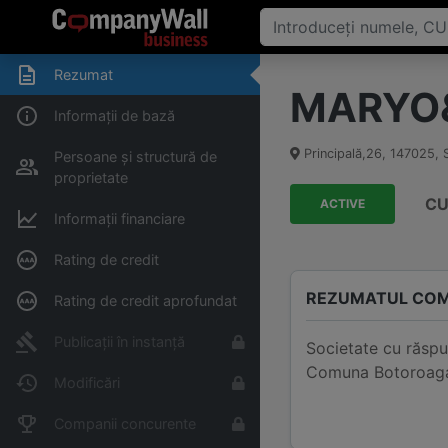
Rezumat
MARYO&I
Informații de bază
Principală,26
,
147025
,
Persoane și structură de
proprietate
CU
ACTIVE
Informații financiare
Rating de credit
REZUMATUL COM
Rating de credit aprofundat
Publicații în instanță
Societate cu răspu
Comuna Botoroaga,
Modificări
Companii concurente