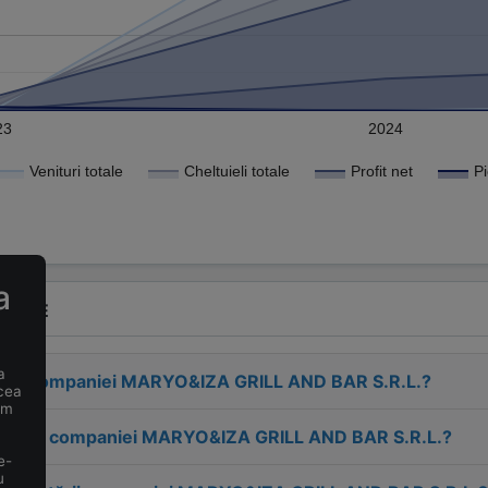
23
2024
Venituri totale
Cheltuieli totale
Profit net
a
VENTE
a
esa companiei
MARYO&IZA GRILL AND BAR S.R.L.
?
 cea
um
tactul companiei
MARYO&IZA GRILL AND BAR S.R.L.
?
e-
u