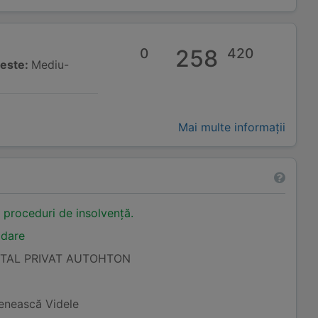
0
258
420
 este:
Mediu-
Mai multe informații
n proceduri de insolvență.
idare
ITAL PRIVAT AUTOHTON
şenească Videle