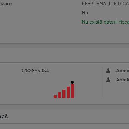
izare
PERSOANA JURIDICA
Nu
Nu există datorii fisc
0763655934
Admin
Admin
AZĂ