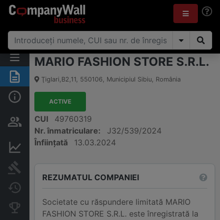
MARIO FASHION STORE S.R.L.
Rezumat
Ţiglari,B2,11
,
550106
,
Municipiul Sibiu
,
România
Informații de bază
ACTIVE
Persoane și structură de
CUI
49760319
proprietate
Nr. înmatriculare:
J32/539/2024
Înființată
13.03.2024
Informații financiare
Publicații în instanță
REZUMATUL COMPANIEI
Modificări
Societate cu răspundere limitată MARIO
Companii concurente
FASHION STORE S.R.L. este înregistrată la