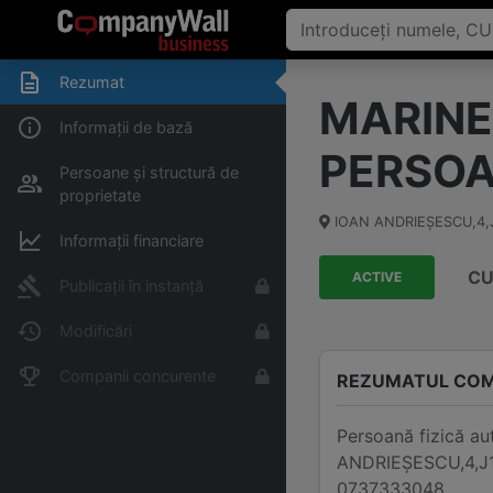
Rezumat
MARINE
Informații de bază
PERSOA
Persoane și structură de
proprietate
IOAN ANDRIEŞESCU,4,J
Informații financiare
CU
ACTIVE
Publicații în instanță
Modificări
Companii concurente
REZUMATUL COM
Persoană fizică 
ANDRIEŞESCU,4,J11,
0737333048..