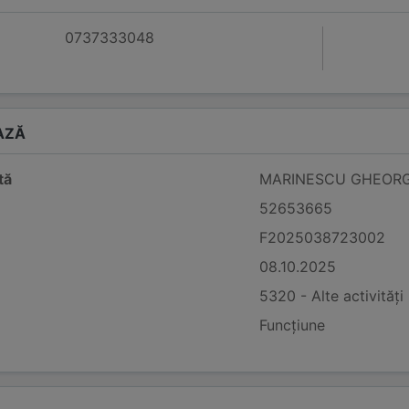
0737333048
AZĂ
tă
MARINESCU GHEORGH
52653665
F2025038723002
08.10.2025
5320 - Alte activități
Funcțiune