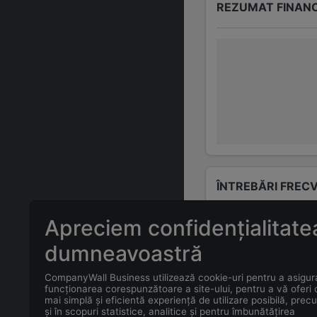
REZUMAT FINAN
ÎNTREBĂRI FREC
Apreciem confidențialitate
Care este adr
dumneavoastră
AUTORIZATĂ
CompanyWall Business utilizează cookie-uri pentru a asigur
Care este con
funcționarea corespunzătoare a site-ului, pentru a vă oferi
mai simplă și eficientă experiență de utilizare posibilă, prec
AUTORIZATĂ
și în scopuri statistice, analitice și pentru îmbunătățirea