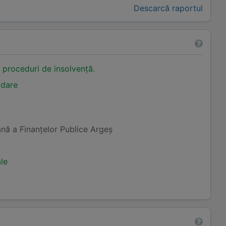
Descarcă raportul
n proceduri de insolvență.
idare
nă a Finanţelor Publice Argeş
ale