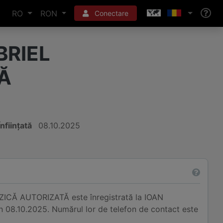
RO
RON
Conectare
RIEL
Ă
Înființată
08.10.2025
CĂ AUTORIZATĂ este înregistrată la IOAN
n 08.10.2025. Numărul lor de telefon de contact este