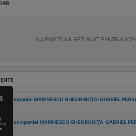
CIAR
NU EXISTĂ UN REZUMAT PENTRU ACE
VENTE
a
esa companiei
MARINESCU GHEORGHIŢĂ-GABRIEL PERSO
?
a
tactul companiei
MARINESCU GHEORGHIŢĂ-GABRIEL PER
 cea
um
?