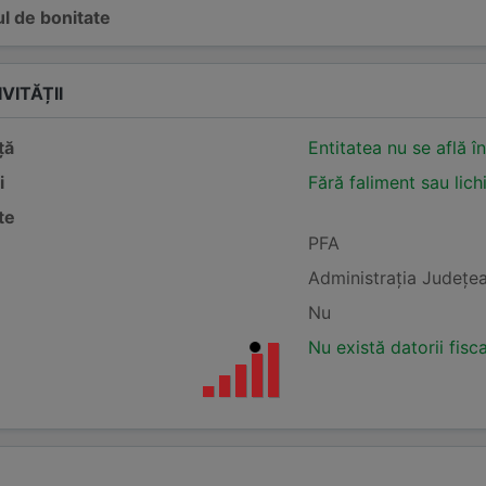
l de bonitate
VITĂȚII
ță
Entitatea nu se află î
i
Fără faliment sau lich
te
PFA
Administraţia Judeţea
Nu
Nu există datorii fisc