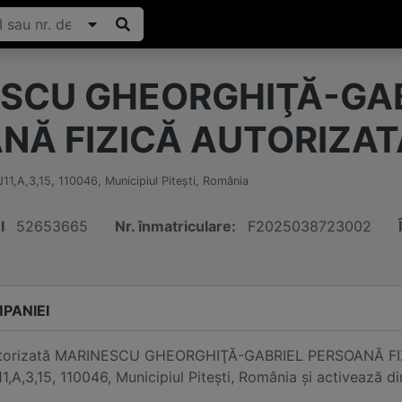
SCU GHEORGHIŢĂ-GAB
NĂ FIZICĂ AUTORIZAT
11,A,3,15
,
110046
,
Municipiul Piteşti
,
România
I
52653665
Nr. înmatriculare:
F2025038723002
PANIEI
autorizată MARINESCU GHEORGHIŢĂ-GABRIEL PERSOANĂ FIZI
A,3,15, 110046, Municipiul Piteşti, România și activează di