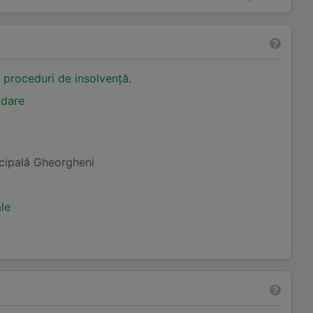
n proceduri de insolvență.
idare
icipală Gheorgheni
ale