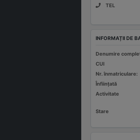
TEL
INFORMAȚII DE B
Denumire comple
CUI
Nr. înmatriculare:
Înființată
Activitate
Stare