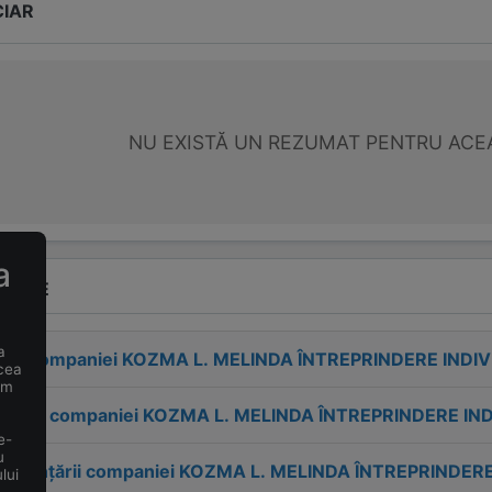
CIAR
NU EXISTĂ UN REZUMAT PENTRU ACE
a
VENTE
a
esa companiei
KOZMA L. MELINDA ÎNTREPRINDERE INDI
 cea
um
tactul companiei
KOZMA L. MELINDA ÎNTREPRINDERE IN
e-
u
 înființării companiei
KOZMA L. MELINDA ÎNTREPRINDERE
lui