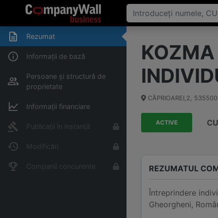
Rezumat
KOZMA 
Informații de bază
INDIVI
Persoane și structură de
proprietate
CĂPRIOAREI,2
,
535500
Informații financiare
CU
ACTIVE
Publicații în instanță
Modificări
Companii concurente
REZUMATUL COM
Întreprindere ind
Gheorgheni, Români