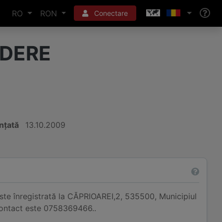
RO
RON
Conectare
NDERE
ințată
13.10.2009
e înregistrată la CĂPRIOAREI,2, 535500, Municipiul
contact este 0758369466..