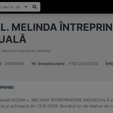
L. MELINDA ÎNTREPRI
DUALĂ
,
Municipiul Gheorgheni
,
România
I
26099154
Nr. înmatriculare:
F19/1224/2009
Înfi
PANIEI
ividuală KOZMA L. MELINDA ÎNTREPRINDERE INDIVIDUALĂ est
a și activează din 13.10.2009. Numărul lor de telefon de 