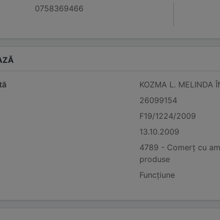
0758369466
AZĂ
tă
KOZMA L. MELINDA 
26099154
F19/1224/2009
13.10.2009
4789 - Comerț cu amăn
produse
Funcțiune