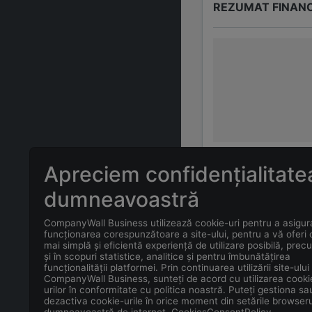
REZUMAT FINAN
Apreciem confidențialitate
ÎNTREBĂRI FREC
dumneavoastră
CompanyWall Business utilizează cookie-uri pentru a asigur
Care este adr
funcționarea corespunzătoare a site-ului, pentru a vă oferi
mai simplă și eficientă experiență de utilizare posibilă, prec
și în scopuri statistice, analitice și pentru îmbunătățirea
Care este con
funcționalității platformei. Prin continuarea utilizării site-ului
CompanyWall Business, sunteți de acord cu utilizarea cooki
urilor în conformitate cu politica noastră. Puteți gestiona sa
Care este data
dezactiva cookie-urile în orice moment din setările browseru