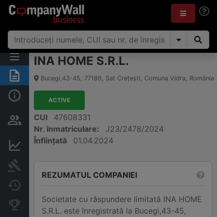
INA HOME S.R.L.
Rezumat
Bucegi,43-45
,
77186
,
Sat Creţeşti, Comuna Vidra
,
România
Informații de bază
ACTIVE
Persoane și structură de
CUI
47608331
proprietate
Nr. înmatriculare:
J23/2478/2024
Înființată
01.04.2024
Informații financiare
Publicații în instanță
REZUMATUL COMPANIEI
Modificări
Societate cu răspundere limitată INA HOME
Companii concurente
S.R.L. este înregistrată la Bucegi,43-45,