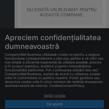
NU EXISTĂ UN REZUMAT PENTRU
ACEASTĂ COMPANIE.
Apreciem confidențialitatea
ÎNTREBĂRI FRECVENTE
dumneavoastră
CompanyWall Business utilizează cookie-uri pentru a asigura
Care este adresa companiei
funcționarea corespunzătoare a site-ului, pentru a vă oferi cea
INA HOME S.R.L.
?
mai simplă și eficientă experiență de utilizare posibilă, precum
și în scopuri statistice, analitice și pentru îmbunătățirea
funcționalității platformei. Prin continuarea utilizării site-ului
Care este data înființării
CompanyWall Business, sunteți de acord cu utilizarea cookie-
urilor în conformitate cu politica noastră. Puteți gestiona sau
companiei
INA HOME S.R.L.
?
dezactiva cookie-urile în orice moment din setările browserului
dumneavoastră de internet. CookiesConsentPolicy
Setări cookie
De acord
CompanyWall Business © 2026
|
Contacte
|
Termeni
de utilizare
|
Confidențialitate