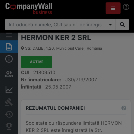
HERMON KER 2 SRL
Rezumat
Str. DALIEI,4,20
,
Municipiul Carei
,
România
Informații de bază
ACTIVE
Persoane și structură de
CUI
21809510
proprietate
Nr. înmatriculare:
J30/719/2007
Înființată
25.05.2007
Informații financiare
Publicații în instanță
REZUMATUL COMPANIEI
Modificări
Societate cu răspundere limitată HERMON
Companii concurente
KER 2 SRL este înregistrată la Str.