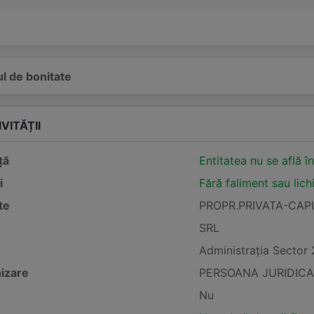
l de bonitate
VITĂȚII
ță
Entitatea nu se află î
i
Fără faliment sau lich
te
PROPR.PRIVATA-CAP
SRL
Administraţia Sector 
izare
PERSOANA JURIDICA
Nu