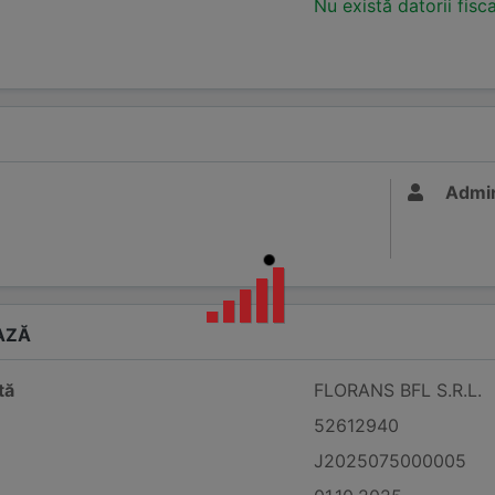
Nu există datorii fisc
Admin
AZĂ
tă
FLORANS BFL S.R.L.
52612940
J2025075000005