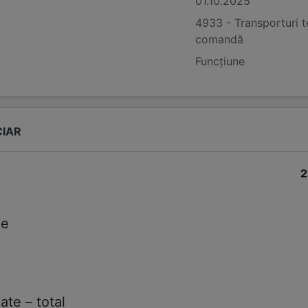
01.10.2025
4933 - Transporturi t
comandă
Funcțiune
CIAR
2
le
ate – total