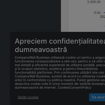
5.000,00
0,00
20
Apreciem confidențialitate
dumneavoastră
ÎNTREBĂRI FREC
CompanyWall Business utilizează cookie-uri pentru a asigur
funcționarea corespunzătoare a site-ului, pentru a vă oferi
mai simplă și eficientă experiență de utilizare posibilă, prec
și în scopuri statistice, analitice și pentru îmbunătățirea
Care este adr
funcționalității platformei. Prin continuarea utilizării site-ului
CompanyWall Business, sunteți de acord cu utilizarea cooki
urilor în conformitate cu politica noastră. Puteți gestiona sa
Care este data
dezactiva cookie-urile în orice moment din setările browseru
dumneavoastră de internet. CookiesConsentPolicy
Setări cookie
De acor