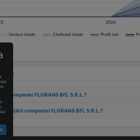
23
2024
Venituri totale
Cheltuieli totale
Profit net
a
VENTE
a
 cea
um
esa companiei
FLORANS BFL S.R.L.
?
e-
u
 înființării companiei
FLORANS BFL S.R.L.
?
lui
d