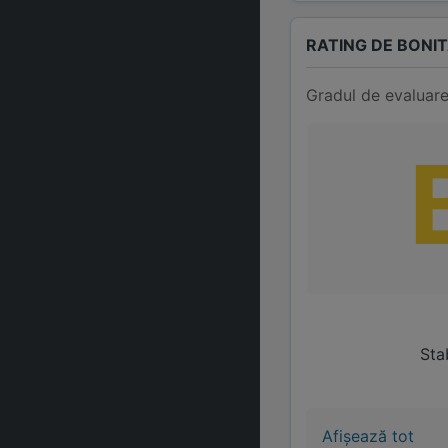
RATING DE BONI
Gradul de evaluare
Stab
Afișează tot