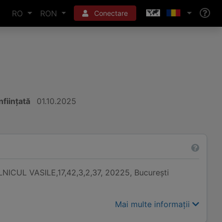
RO
RON
Conectare
nființată
01.10.2025
LNICUL VASILE,17,42,3,2,37, 20225, Bucureşti
Mai multe informații