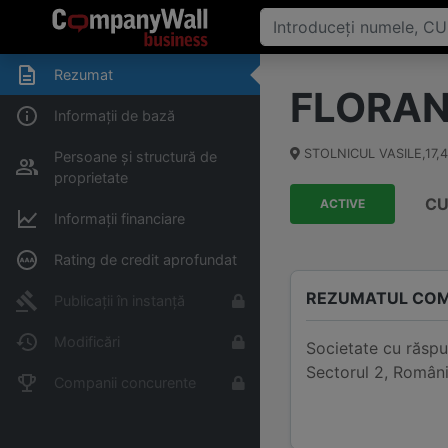
Rezumat
FLORANS
Informații de bază
STOLNICUL VASILE,17,4
Persoane și structură de
proprietate
CU
ACTIVE
Informații financiare
Rating de credit aprofundat
REZUMATUL COM
Publicații în instanță
Modificări
Societate cu răspu
Sectorul 2, Români
Companii concurente