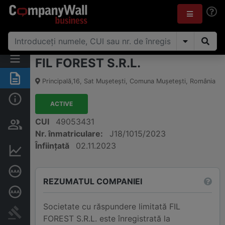
FIL FOREST S.R.L.
Rezumat
Principală,16
,
Sat Muşeteşti, Comuna Muşeteşti
,
România
Informații de bază
ACTIVE
Persoane și structură de
CUI
49053431
proprietate
Nr. înmatriculare:
J18/1015/2023
Înființată
02.11.2023
Informații financiare
Rating de credit
REZUMATUL COMPANIEI
Rating de credit aprofundat
Societate cu răspundere limitată FIL
Publicații în instanță
FOREST S.R.L. este înregistrată la