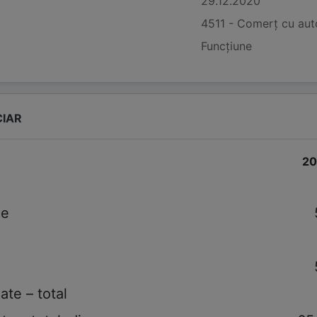
29.12.2020
4511 - Comerț cu auto
Funcțiune
CIAR
20
le
ate – total