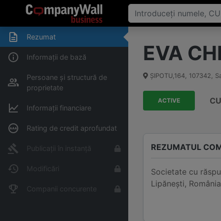
Rezumat
EVA CHI
Informații de bază
ŞIPOTU,164
,
107342
,
S
Persoane și structură de
proprietate
CU
ACTIVE
Informații financiare
Rating de credit aprofundat
REZUMATUL COM
Publicații în instanță
Modificări
Societate cu răspu
Lipăneşti, România
Companii concurente