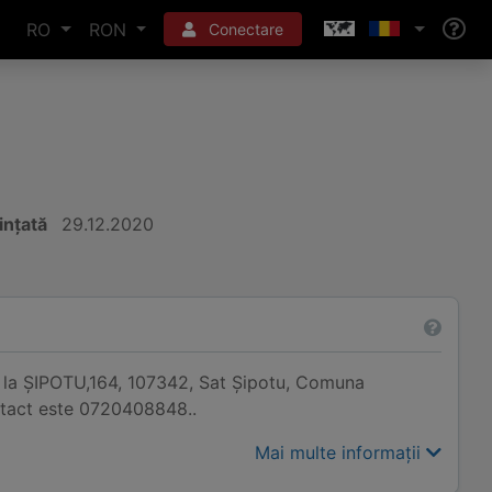
RO
RON
Conectare
iințată
29.12.2020
ă la ŞIPOTU,164, 107342, Sat Şipotu, Comuna
ontact este 0720408848..
Mai multe informații