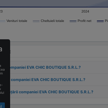
23
2024
Venituri totale
Cheltuieli totale
Profit net
a
VENTE
a
esa companiei
EVA CHIC BOUTIQUE S.R.L.
?
 cea
um
tactul companiei
EVA CHIC BOUTIQUE S.R.L.
?
e-
u
 înființării companiei
EVA CHIC BOUTIQUE S.R.L.
?
lui
d