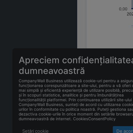
0,00
20
Apreciem confidențialitate
ÎNTREBĂRI FREC
dumneavoastră
CompanyWall Business utilizează cookie-uri pentru a asigur
Care este adr
funcționarea corespunzătoare a site-ului, pentru a vă oferi
mai simplă și eficientă experiență de utilizare posibilă, prec
și în scopuri statistice, analitice și pentru îmbunătățirea
Care este con
funcționalității platformei. Prin continuarea utilizării site-ului
CompanyWall Business, sunteți de acord cu utilizarea cooki
urilor în conformitate cu politica noastră. Puteți gestiona sa
Care este data
dezactiva cookie-urile în orice moment din setările browseru
dumneavoastră de internet. CookiesConsentPolicy
Setări cookie
De acor