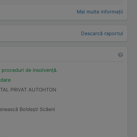
Mai multe informații
Descarcă raportul
n proceduri de insolvență.
idare
ITAL PRIVAT AUTOHTON
şenească Boldeşti Scăeni