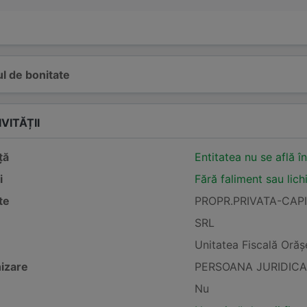
l de bonitate
VITĂȚII
ță
Entitatea nu se află î
i
Fără faliment sau lich
te
PROPR.PRIVATA-CAP
SRL
Unitatea Fiscală Oră
izare
PERSOANA JURIDICA
Nu