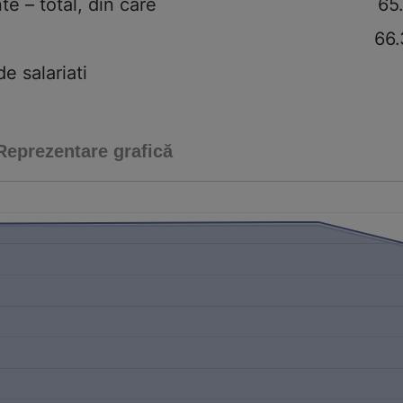
te – total, din care
65
66
 salariati
Reprezentare grafică