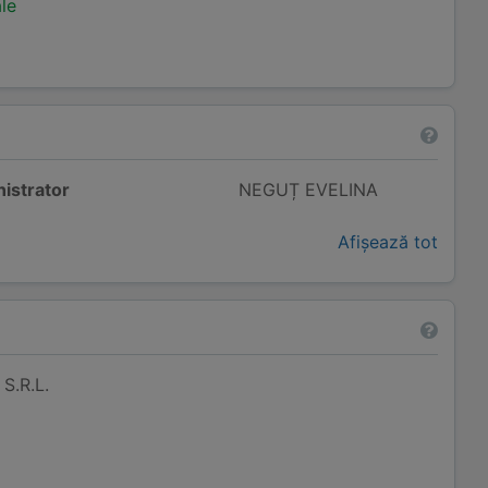
ale
istrator
NEGUȚ EVELINA
Afișează tot
S.R.L.