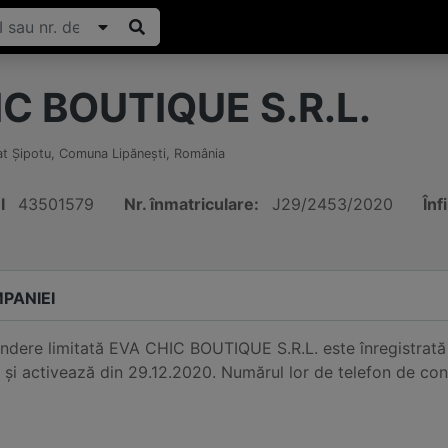
C BOUTIQUE S.R.L.
at Şipotu, Comuna Lipăneşti
,
România
I
43501579
Nr. înmatriculare:
J29/2453/2020
Înf
PANIEI
ndere limitată EVA CHIC BOUTIQUE S.R.L. este înregistrat
 și activează din 29.12.2020. Numărul lor de telefon de c