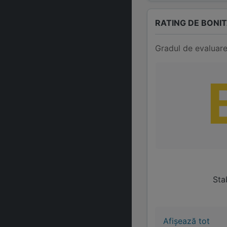
RATING DE BONI
Gradul de evaluare
Stab
Afișează tot