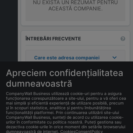
NU EXISTĂ UN REZUMAT PENTRU
ACEASTĂ COMPANIE.
ÎNTREBĂRI FRECVENTE
Care este adresa companiei
ESPRESSO SERENITY S.R.L.
?
Apreciem confidențialitatea
Care este contactul
dumneavoastră
companiei
ESPRESSO
CompanyWall Business utilizează cookie-uri pentru a asigura
SERENITY S.R.L.
?
funcționarea corespunzătoare a site-ului, pentru a vă oferi cea
mai simplă și eficientă experiență de utilizare posibilă, precum
și în scopuri statistice, analitice și pentru îmbunătățirea
Care este data înființării
funcționalității platformei. Prin continuarea utilizării site-ului
companiei
ESPRESSO
CompanyWall Business, sunteți de acord cu utilizarea cookie-
urilor în conformitate cu politica noastră. Puteți gestiona sau
SERENITY S.R.L.
?
dezactiva cookie-urile în orice moment din setările browserului
dumneavoastră de internet. CookiesConsentPolicy