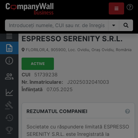
ESPRESSO SERENITY S.R.L.
Rezumat
FLORILOR,4
,
905900
,
Loc. Ovidiu, Oraş Ovidiu
,
România
Informații de bază
ACTIVE
Persoane și structură de
CUI
51739238
proprietate
Nr. înmatriculare:
J2025032041003
Înființată
07.05.2025
Informații financiare
Publicații în instanță
REZUMATUL COMPANIEI
Modificări
Societate cu răspundere limitată ESPRESSO
Companii concurente
SERENITY S.R.L. este înregistrată la