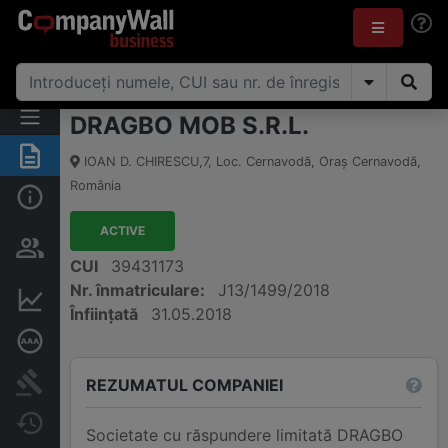
DRAGBO MOB S.R.L.
Rezumat
IOAN D. CHIRESCU,7
,
Loc. Cernavodă, Oraş Cernavodă
,
România
Informații de bază
ACTIVE
Persoane și structură de
proprietate
CUI
39431173
Nr. înmatriculare:
J13/1499/2018
Informații financiare
Înființată
31.05.2018
Rating de credit aprofundat
Publicații în instanță
REZUMATUL COMPANIEI
Modificări
Societate cu răspundere limitată DRAGBO