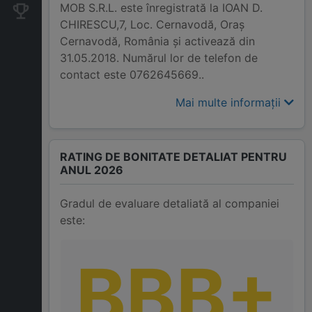
MOB S.R.L. este înregistrată la IOAN D.
Companii concurente
CHIRESCU,7, Loc. Cernavodă, Oraş
Cernavodă, România și activează din
31.05.2018. Numărul lor de telefon de
contact este 0762645669..
Mai multe informații
RATING DE BONITATE DETALIAT PENTRU
ANUL 2026
Gradul de evaluare detaliată al companiei
este:
BBB+