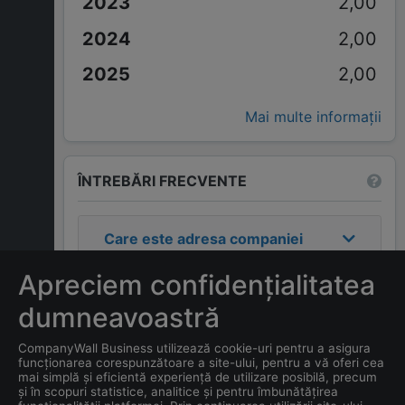
2,00
2,00
2,00
Mai multe informații
ÎNTREBĂRI FRECVENTE
Care este adresa companiei
DRAGBO MOB S.R.L.
?
Apreciem confidențialitatea
Care este contactul
dumneavoastră
companiei
DRAGBO MOB
CompanyWall Business utilizează cookie-uri pentru a asigura
S.R.L.
?
funcționarea corespunzătoare a site-ului, pentru a vă oferi cea
mai simplă și eficientă experiență de utilizare posibilă, precum
și în scopuri statistice, analitice și pentru îmbunătățirea
Care este data înființării