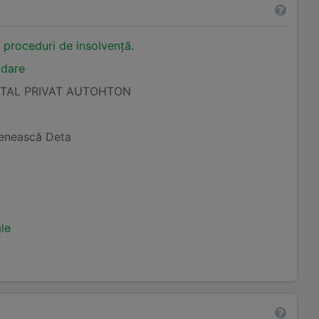
n proceduri de insolvență.
idare
ITAL PRIVAT AUTOHTON
şenească Deta
ale