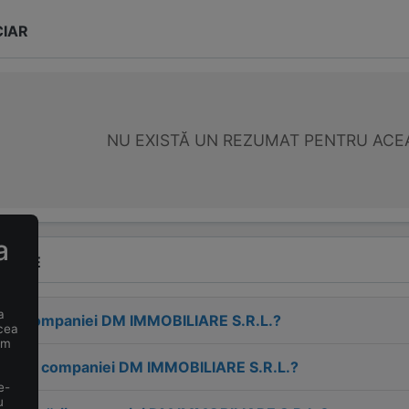
CIAR
NU EXISTĂ UN REZUMAT PENTRU ACE
a
VENTE
a
esa companiei
DM IMMOBILIARE S.R.L.
?
 cea
um
tactul companiei
DM IMMOBILIARE S.R.L.
?
e-
u