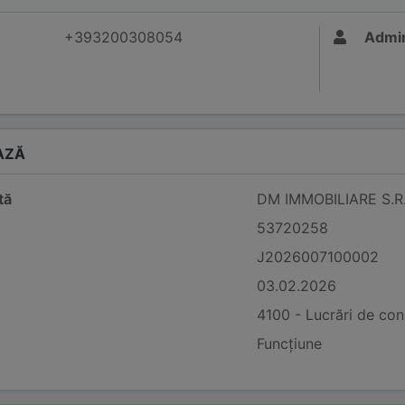
+393200308054
Admin
AZĂ
tă
DM IMMOBILIARE S.R.
53720258
J2026007100002
03.02.2026
4100 - Lucrări de const
Funcțiune