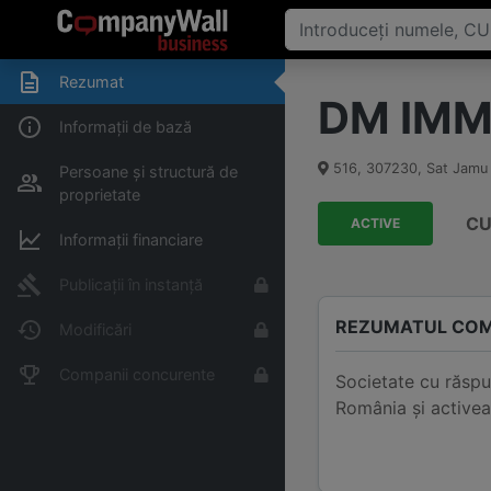
Rezumat
DM IMMO
Informații de bază
516
,
307230
,
Sat Jamu
Persoane și structură de
proprietate
CU
ACTIVE
Informații financiare
Publicații în instanță
REZUMATUL COM
Modificări
Companii concurente
Societate cu răsp
România și active