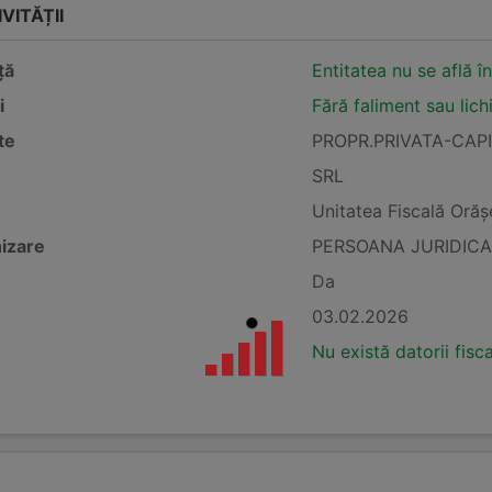
VITĂȚII
ță
Entitatea nu se află î
i
Fără faliment sau lich
te
PROPR.PRIVATA-CAP
SRL
Unitatea Fiscală Oră
izare
PERSOANA JURIDICA
Da
03.02.2026
Nu există datorii fisc