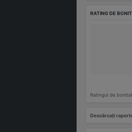
RATING DE BONI
Ratingul de bonita
Descărcați raportu