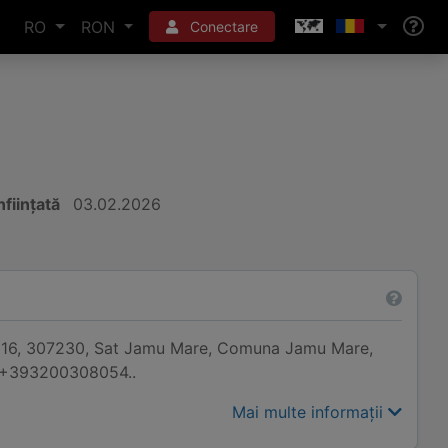
RO
RON
Conectare
nființată
03.02.2026
a 516, 307230, Sat Jamu Mare, Comuna Jamu Mare,
te +393200308054..
Mai multe informații