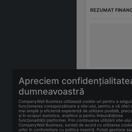
REZUMAT FINAN
Apreciem confidențialitate
ÎNTREBĂRI FREC
dumneavoastră
CompanyWall Business utilizează cookie-uri pentru a asigur
Care este adr
funcționarea corespunzătoare a site-ului, pentru a vă oferi
mai simplă și eficientă experiență de utilizare posibilă, prec
și în scopuri statistice, analitice și pentru îmbunătățirea
Care este con
funcționalității platformei. Prin continuarea utilizării site-ului
CompanyWall Business, sunteți de acord cu utilizarea cooki
urilor în conformitate cu politica noastră. Puteți gestiona sa