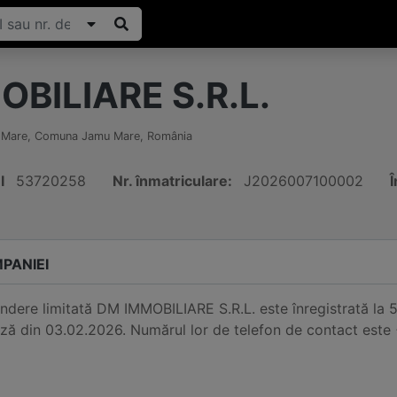
BILIARE S.R.L.
 Mare, Comuna Jamu Mare
,
România
I
53720258
Nr. înmatriculare:
J2026007100002
Î
PANIEI
undere limitată DM IMMOBILIARE S.R.L. este înregistrată l
ază din 03.02.2026. Numărul lor de telefon de contact es