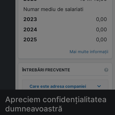
Numar mediu de salariati
0,00
0,00
0,00
Mai multe informații
ÎNTREBĂRI FRECVENTE
Care este adresa companiei
D.D.M.PRODCOM SRL
?
Apreciem confidențialitatea
Care este contactul
dumneavoastră
companiei
D.D.M.PRODCOM