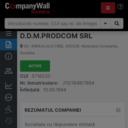
D.D.M.PRODCOM SRL
Rezumat
Str. ARDEALULUI,11BIS
,
900229
,
Municipiul Constanţa
,
România
Informații de bază
ACTIVE
Persoane și structură de
proprietate
CUI
5716532
Nr. înmatriculare:
J13/1848/1994
Informații financiare
Înființată
10.05.1994
Rating de credit aprofundat
Publicații în instanță
REZUMATUL COMPANIEI
Modificări
Societate cu răspundere limitată