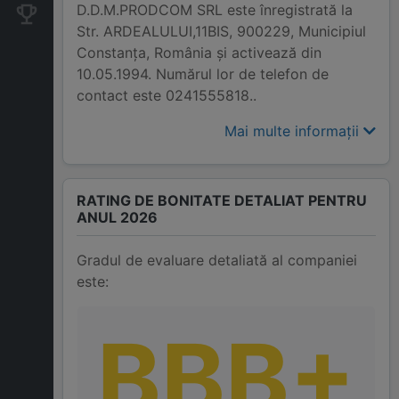
D.D.M.PRODCOM SRL este înregistrată la
Companii concurente
Str. ARDEALULUI,11BIS, 900229, Municipiul
Constanţa, România și activează din
10.05.1994. Numărul lor de telefon de
contact este 0241555818..
Mai multe informații
RATING DE BONITATE DETALIAT PENTRU
ANUL 2026
Gradul de evaluare detaliată al companiei
este:
BBB+