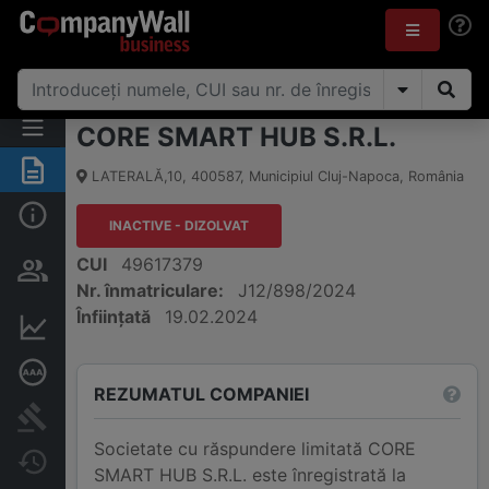
CORE SMART HUB S.R.L.
Rezumat
LATERALĂ,10
,
400587
,
Municipiul Cluj-Napoca
,
România
Informații de bază
INACTIVE - DIZOLVAT
Persoane și structură de
CUI
49617379
proprietate
Nr. înmatriculare:
J12/898/2024
Înființată
19.02.2024
Informații financiare
Rating de credit aprofundat
REZUMATUL COMPANIEI
Publicații în instanță
Societate cu răspundere limitată CORE
Modificări
SMART HUB S.R.L. este înregistrată la