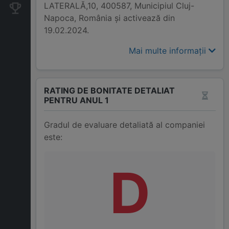
LATERALĂ,10, 400587, Municipiul Cluj-
Companii concurente
Napoca, România și activează din
19.02.2024.
Mai multe informații
RATING DE BONITATE DETALIAT
PENTRU ANUL 1
Gradul de evaluare detaliată al companiei
este:
D