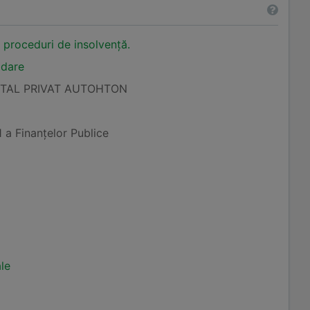
n proceduri de insolvență.
idare
ITAL PRIVAT AUTOHTON
1 a Finanţelor Publice
ale