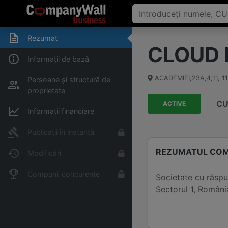
Rezumat
CLOUD 
Informații de bază
ACADEMIEI,23A,4,11
,
1
Persoane și structură de
proprietate
CU
ACTIVE
Informații financiare
Publicații în instanță
REZUMATUL COM
Modificări
Companii concurente
Societate cu răsp
Sectorul 1, Români