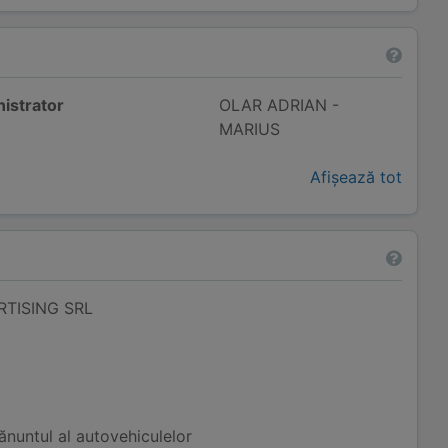
istrator
OLAR ADRIAN -
MARIUS
Afișează tot
TISING SRL
nuntul al autovehiculelor