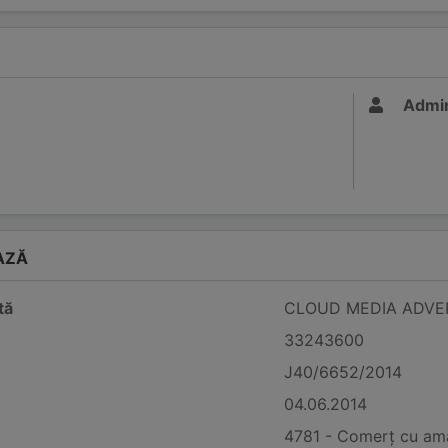
Admin
AZĂ
tă
CLOUD MEDIA ADVER
33243600
J40/6652/2014
04.06.2014
4781 - Comerț cu amă