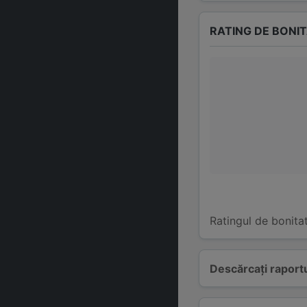
RATING DE BONI
Ratingul de bonita
Descărcați raportu