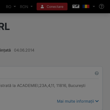
RO
RON
Conectare
RL
iințată
04.06.2014
rată la ACADEMIEI,23A,4,11, 11816, Bucureşti
Mai multe informații