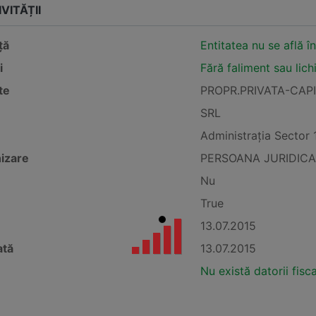
VITĂȚII
ță
Entitatea nu se află î
i
Fără faliment sau lich
te
PROPR.PRIVATA-CAP
SRL
Administraţia Sector 
izare
PERSOANA JURIDICA
Nu
True
13.07.2015
ată
13.07.2015
Nu există datorii fisc