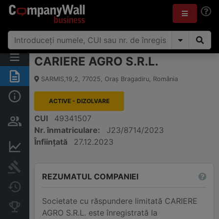
CARIERE AGRO S.R.L.
Rezumat
SARMIS,19,2
,
77025
,
Oraş Bragadiru
,
România
Informații de bază
ACTIVE - DIZOLVARE
Persoane și structură de
CUI
49341507
proprietate
Nr. înmatriculare:
J23/8714/2023
Înființată
27.12.2023
Informații financiare
Publicații în instanță
REZUMATUL COMPANIEI
Modificări
Societate cu răspundere limitată CARIERE
Companii concurente
AGRO S.R.L. este înregistrată la