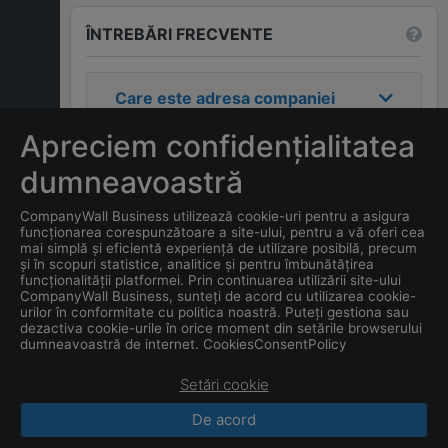
ÎNTREBĂRI FRECVENTE
Care este adresa companiei
BĂISAN ALEXANDRU-MIHAI
Apreciem confidențialitatea
PERSOANĂ FIZICĂ
AUTORIZATĂ
?
dumneavoastră
CompanyWall Business utilizează cookie-uri pentru a asigura
Care este data înființării
funcționarea corespunzătoare a site-ului, pentru a vă oferi cea
companiei
BĂISAN
mai simplă și eficientă experiență de utilizare posibilă, precum
și în scopuri statistice, analitice și pentru îmbunătățirea
ALEXANDRU-MIHAI
funcționalității platformei. Prin continuarea utilizării site-ului
PERSOANĂ FIZICĂ
CompanyWall Business, sunteți de acord cu utilizarea cookie-
urilor în conformitate cu politica noastră. Puteți gestiona sau
AUTORIZATĂ
?
dezactiva cookie-urile în orice moment din setările browserului
dumneavoastră de internet. CookiesConsentPolicy
Setări cookie
De acord
CompanyWall Business © 2026
|
Contacte
|
Termeni
de utilizare
|
Confidențialitate