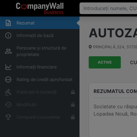
Rezumat
AUTOZA
Informații de bază
PRINCIPALĂ,324
,
5173
Persoane și structură de
proprietate
CU
ACTIVE
Informații financiare
Rating de credit aprofundat
REZUMATUL COM
Publicații în instanță
Modificări
Societate cu răsp
Lopadea Nouă, Româ
Companii concurente