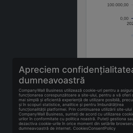
100.000,00
0,00
20
Apreciem confidențialitate
ÎNTREBĂRI FREC
dumneavoastră
CompanyWall Business utilizează cookie-uri pentru a asigur
Care este adr
funcționarea corespunzătoare a site-ului, pentru a vă oferi
mai simplă și eficientă experiență de utilizare posibilă, prec
și în scopuri statistice, analitice și pentru îmbunătățirea
Care este con
funcționalității platformei. Prin continuarea utilizării site-ului
CompanyWall Business, sunteți de acord cu utilizarea cooki
urilor în conformitate cu politica noastră. Puteți gestiona sa
Care este data
dezactiva cookie-urile în orice moment din setările browseru
dumneavoastră de internet. CookiesConsentPolicy