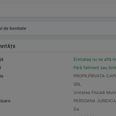
l de bonitate
VITĂȚII
ță
Entitatea nu se află î
i
Fără faliment sau lich
te
PROPR.PRIVATA-CAP
SRL
Unitatea Fiscală Muni
izare
PERSOANA JURIDICA
Da