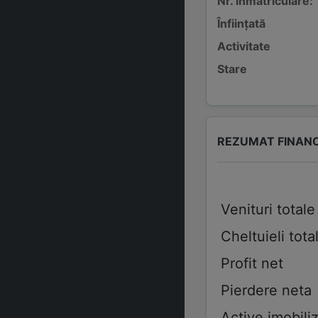
Nr. înmatriculare:
Înființată
Activitate
Stare
REZUMAT FINAN
Venituri totale
Cheltuieli tota
Profit net
Pierdere neta
Active imobiliz