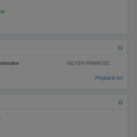
ale
istrator
GILYEN FRANCISC
Afișează tot
.