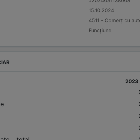
J2024031138008
15.10.2024
4511 - Comerț cu auto
Funcțiune
CIAR
2023
le
ate – total