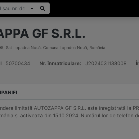
PPA GF S.R.L.
95
,
Sat Lopadea Nouă, Comuna Lopadea Nouă
,
România
I
50700434
Nr. înmatriculare:
J2024031138008
Î
PANIEI
undere limitată AUTOZAPPA GF S.R.L. este înregistrată la
nia și activează din 15.10.2024. Numărul lor de telefon 