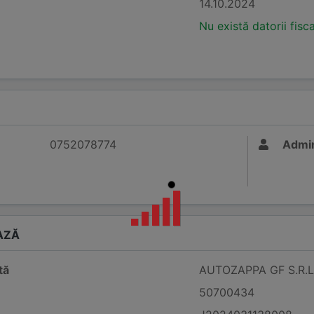
14.10.2024
Nu există datorii fisc
0752078774
Admin
AZĂ
tă
AUTOZAPPA GF S.R.L
50700434