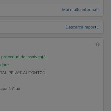
Mai multe informații
Descarcă raportul
n proceduri de insolvență.
idare
ITAL PRIVAT AUTOHTON
cipală Aiud