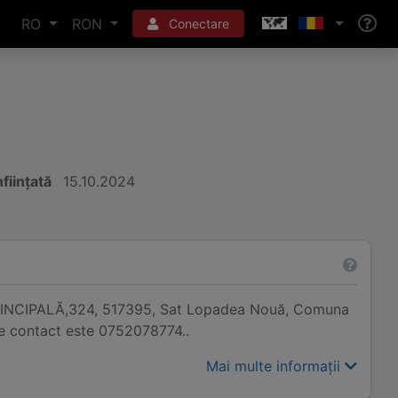
RO
RON
Conectare
nființată
15.10.2024
 PRINCIPALĂ,324, 517395, Sat Lopadea Nouă, Comuna
de contact este 0752078774..
Mai multe informații