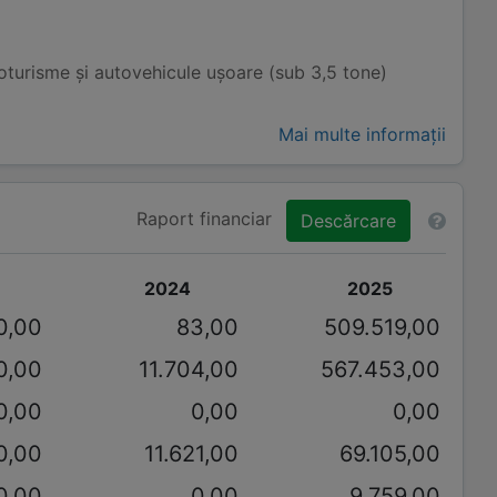
turisme și autovehicule ușoare (sub 3,5 tone)
Mai multe informații
Raport financiar
Descărcare
2024
2025
0,00
83,00
509.519,00
0,00
11.704,00
567.453,00
0,00
0,00
0,00
0,00
11.621,00
69.105,00
0,00
0,00
9.759,00