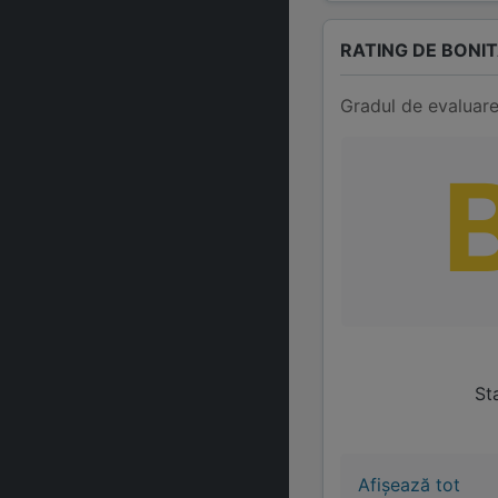
RATING DE BONI
Gradul de evaluare
Sta
Afișează tot