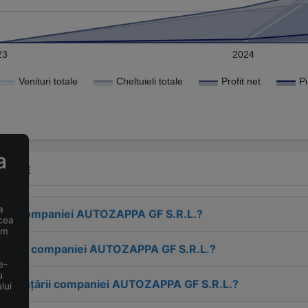
23
2024
Venituri totale
Cheltuieli totale
Profit net
a
VENTE
a
esa companiei
AUTOZAPPA GF S.R.L.
?
 cea
um
tactul companiei
AUTOZAPPA GF S.R.L.
?
e-
u
 înființării companiei
AUTOZAPPA GF S.R.L.
?
lui