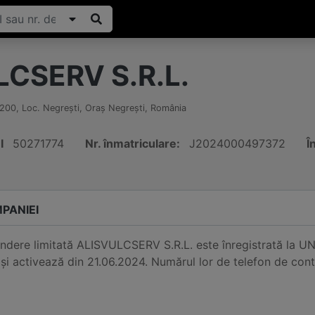
CSERV S.R.L.
200
,
Loc. Negreşti, Oraş Negreşti
,
România
I
50271774
Nr. înmatriculare:
J2024000497372
Î
PANIEI
ndere limitată ALISVULCSERV S.R.L. este înregistrată la UNI
și activează din 21.06.2024. Numărul lor de telefon de co