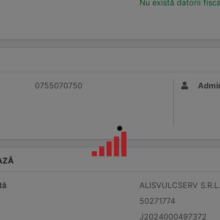
Nu există datorii fisc
0755070750
Admin
AZĂ
tă
ALISVULCSERV S.R.L
50271774
J2024000497372