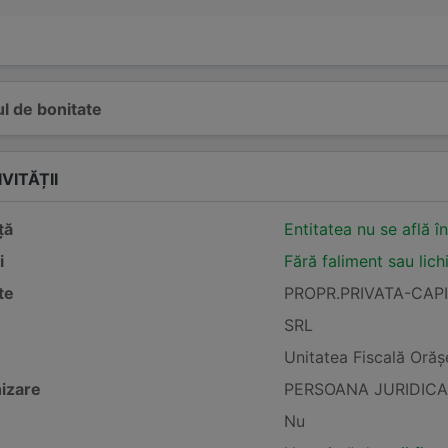
l de bonitate
VITĂȚII
ță
Entitatea nu se află î
i
Fără faliment sau lich
te
PROPR.PRIVATA-CAP
SRL
Unitatea Fiscală Oră
izare
PERSOANA JURIDICA
Nu