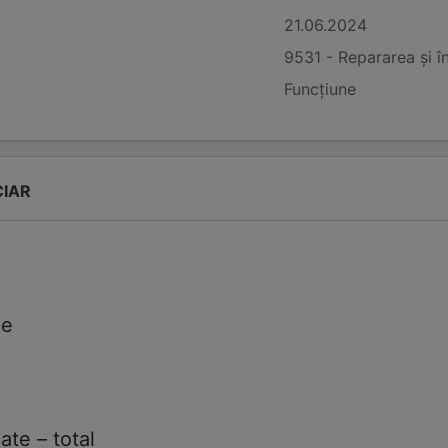
21.06.2024
9531 - Repararea și î
Funcțiune
CIAR
le
ate – total