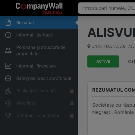
Rezumat
ALISVUL
Informații de bază
UNIRII,FN,E1,C,3,8
,
735
Persoane și structură de
proprietate
CU
ACTIVE
Informații financiare
Rating de credit aprofundat
REZUMATUL COM
Publicații în instanță
Modificări
Societate cu răspu
Negreşti, România 
Companii concurente