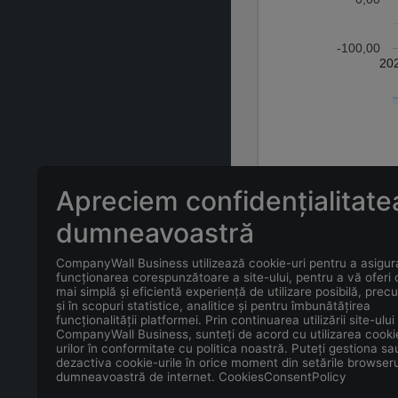
-100,00
20
Apreciem confidențialitate
ÎNTREBĂRI FREC
dumneavoastră
CompanyWall Business utilizează cookie-uri pentru a asigur
Care este adr
funcționarea corespunzătoare a site-ului, pentru a vă oferi
mai simplă și eficientă experiență de utilizare posibilă, prec
și în scopuri statistice, analitice și pentru îmbunătățirea
Care este con
funcționalității platformei. Prin continuarea utilizării site-ului
CompanyWall Business, sunteți de acord cu utilizarea cooki
urilor în conformitate cu politica noastră. Puteți gestiona sa
Care este data
dezactiva cookie-urile în orice moment din setările browseru
dumneavoastră de internet. CookiesConsentPolicy