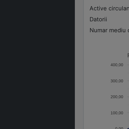
Active circulan
Datorii
Numar mediu de
400,00
300,00
200,00
100,00
0,00