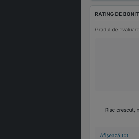
RATING DE BONI
Gradul de evaluare
Risc crescut, 
Afișează tot