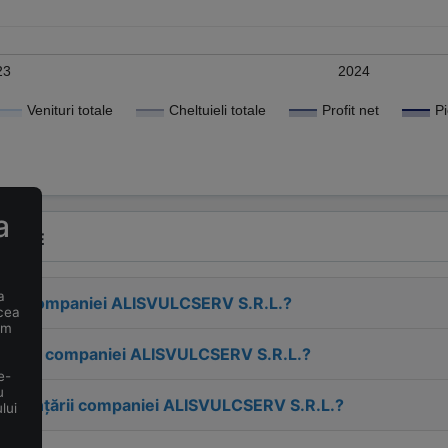
23
2024
Venituri totale
Cheltuieli totale
Profit net
a
VENTE
a
esa companiei
ALISVULCSERV S.R.L.
?
 cea
um
tactul companiei
ALISVULCSERV S.R.L.
?
e-
u
 înființării companiei
ALISVULCSERV S.R.L.
?
lui