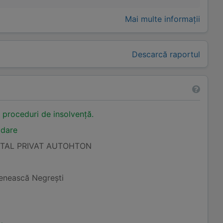
Mai multe informații
Descarcă raportul
n proceduri de insolvență.
idare
ITAL PRIVAT AUTOHTON
şenească Negreşti