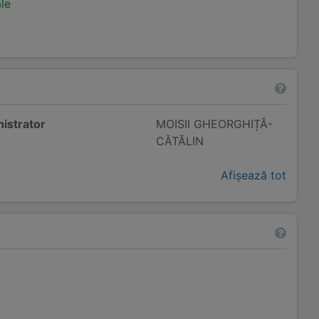
ale
istrator
MOISII GHEORGHIȚĂ-
CĂTĂLIN
Afișează tot
.