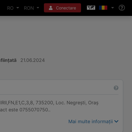
RO
RON
Conectare
nființată
21.06.2024
RII,FN,E1,C,3,8, 735200, Loc. Negreşti, Oraş
ntact este 0755070750..
Mai multe informații