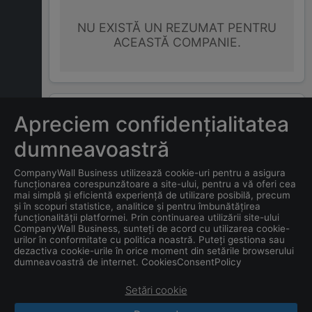
NU EXISTĂ UN REZUMAT PENTRU
ACEASTĂ COMPANIE.
ÎNTREBĂRI FRECVENTE
Apreciem confidențialitatea
dumneavoastră
Care este adresa companiei
CompanyWall Business utilizează cookie-uri pentru a asigura
ALEX NEW CAR 2018 S.R.L.
?
funcționarea corespunzătoare a site-ului, pentru a vă oferi cea
mai simplă și eficientă experiență de utilizare posibilă, precum
și în scopuri statistice, analitice și pentru îmbunătățirea
Care este data înființării
funcționalității platformei. Prin continuarea utilizării site-ului
companiei
ALEX NEW CAR
CompanyWall Business, sunteți de acord cu utilizarea cookie-
urilor în conformitate cu politica noastră. Puteți gestiona sau
2018 S.R.L.
?
dezactiva cookie-urile în orice moment din setările browserului
dumneavoastră de internet. CookiesConsentPolicy
Setări cookie