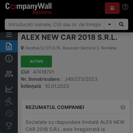
ALEX NEW CAR 2018 S.R.L.
Rezumat
Decebal,12,S7,1,5,15
,
Bucureşti Sectorul 3
,
România
Informații de bază
ACTIVE
Persoane și structură de
CUI
47418701
proprietate
Nr. înmatriculare:
J40/273/2023
Înființată
10.01.2023
Informații financiare
Publicații în instanță
REZUMATUL COMPANIEI
Modificări
Societate cu răspundere limitată ALEX NEW
Companii concurente
CAR 2018 S.R.L. este înregistrată la